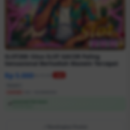
1/6
SLOT200: Situs SLOT GACOR Paling
Sensasional Berhadiah Maxwin Tercepat
Rp 5.000
Rp 50.000
-95%
Terjual 2
SLOT200
SKU:
1S83N0880RID
Autorized Slot Gacor
💳
Link Slot Gacor
Bandingkan Produk