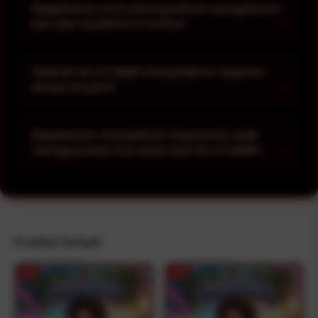
server, pilihan hiburan yang lengkap, serta
Bagaimana cara meningkatkan pengalaman
kemudahan akses melalui perangkat mobile
bermain di platform online?
maupun desktop tanpa proses rumit.
Pengguna disarankan memahami fitur yang
tersedia, mengatur penggunaan secara bijak,
Apakah SLOT200 menyediakan layanan
serta memilih jenis permainan yang sesuai agar
akses 24 jam?
pengalaman bermain menjadi lebih nyaman dan
optimalm.
Ya, platform ini umumnya dapat diakses selama
24 jam penuh, sehingga pemain bisa menikmati
Bagaimana memastikan keamanan saat
permainan kapan saja tanpa batasan waktu.
menggunakan link alternatif SLOT200?
Pastikan hanya menggunakan link resmi yang
dibagikan melalui sumber terpercaya agar
terhindar dari risiko penipuan atau situs palsu.
Produk Terkait
-2%
-1%