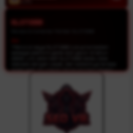
Verified
SLOT200
Review & Komentar Member SLOT200
Yoga
"Saya sudah mencoba beberapa platform, tapi
SLOT200 terasa paling stabil. Akses link
alternatif SLOT200-nya selalu lancar, jadi tidak
pernah kesulitan saat ingin bermain."