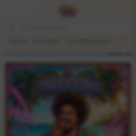
SLOT200
SLOT GACOR
SLOT MAXWIN GACOR
LINK SL
SLOT200
/
SLOT GACOR
/
SLOT200
/
LINK GACOR
/
LINK SLOT GACOR
/
SLOT200: Situs SLOT GACOR Paling Sensasional Berhadiah Maxwin Tercepat